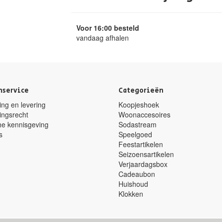
Voor 16:00 besteld
vandaag afhalen
nservice
Categorieën
ng en levering
Koopjeshoek
ingsrecht
Woonaccesoires
he kennisgeving
Sodastream
s
Speelgoed
Feestartikelen
Seizoensartikelen
Verjaardagsbox
Cadeaubon
Huishoud
Klokken