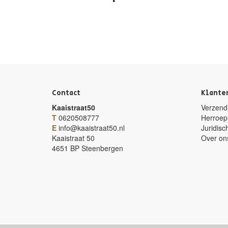
Contact
Klante
Kaaistraat50
Verzendi
T
0620508777
Herroep
E
info@kaaistraat50.nl
Juridisc
Kaaistraat 50
Over on
4651 BP Steenbergen