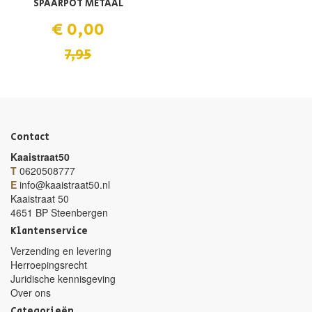
SPAARPOT METAAL
€ 0,00
7,95
Contact
Kaaistraat50
T
0620508777
E
info@kaaistraat50.nl
Kaaistraat 50
4651 BP Steenbergen
Klantenservice
Verzending en levering
Herroepingsrecht
Juridische kennisgeving
Over ons
Categorieën