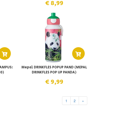
€ 8,99
CAMPUS:
Mepal DRINKFLES POPUP PAND (MEPAL
00)
DRINKFLES POP UP PANDA)
€ 9,99
1
2
»