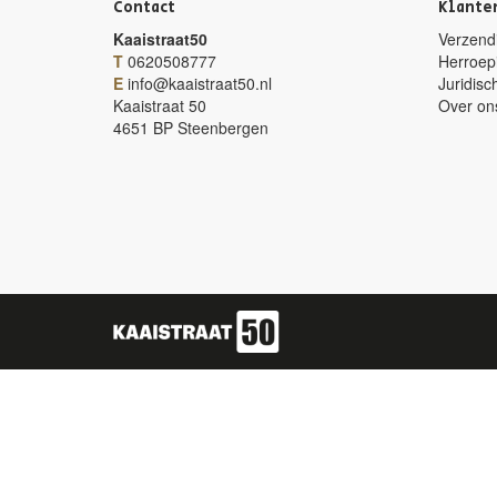
Contact
Klante
Kaaistraat50
Verzendi
T
0620508777
Herroep
E
info@kaaistraat50.nl
Juridisc
Kaaistraat 50
Over on
4651 BP Steenbergen