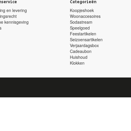
nservice
Categorieën
ng en levering
Koopjeshoek
ingsrecht
Woonaccesoires
he kennisgeving
Sodastream
s
Speelgoed
Feestartikelen
Seizoensartikelen
Verjaardagsbox
Cadeaubon
Huishoud
Klokken