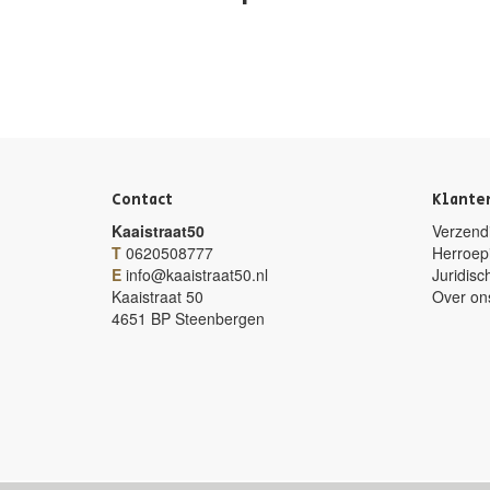
Contact
Klante
Kaaistraat50
Verzendi
T
0620508777
Herroep
E
info@kaaistraat50.nl
Juridisc
Kaaistraat 50
Over on
4651 BP Steenbergen