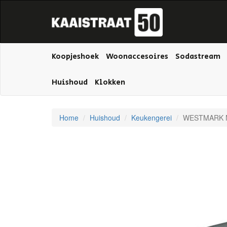
Koopjeshoek
Woonaccesoires
Sodastream
Huishoud
Klokken
Home
Huishoud
Keukengerei
WESTMARK N