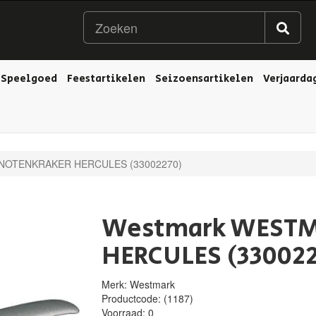
Speelgoed
Feestartikelen
Seizoensartikelen
Verjaarda
OTENKRAKER HERCULES (33002270)
Westmark WEST
HERCULES (330022
Merk: Westmark
Productcode:
(1187)
Voorraad:
0