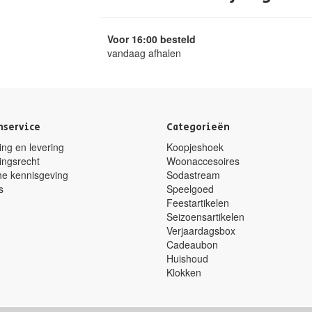
Voor 16:00 besteld
vandaag afhalen
nservice
Categorieën
ng en levering
Koopjeshoek
ingsrecht
Woonaccesoires
he kennisgeving
Sodastream
s
Speelgoed
Feestartikelen
Seizoensartikelen
Verjaardagsbox
Cadeaubon
Huishoud
Klokken