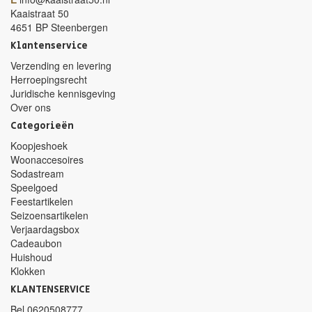
Kaaistraat 50
4651 BP Steenbergen
Klantenservice
Verzending en levering
Herroepingsrecht
Juridische kennisgeving
Over ons
Categorieën
Koopjeshoek
Woonaccesoires
Sodastream
Speelgoed
Feestartikelen
Seizoensartikelen
Verjaardagsbox
Cadeaubon
Huishoud
Klokken
KLANTENSERVICE
Bel
0620508777