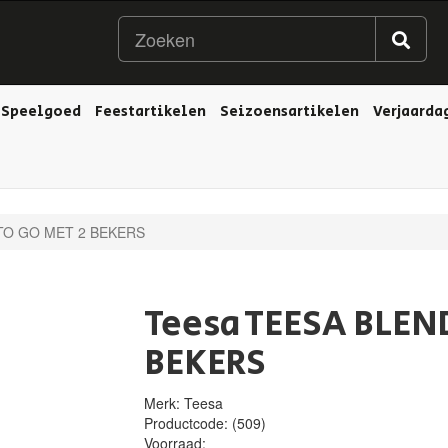
Speelgoed
Feestartikelen
Seizoensartikelen
Verjaarda
TO GO MET 2 BEKERS
Teesa TEESA BLEN
BEKERS
Merk: Teesa
Productcode:
(509)
Voorraad: