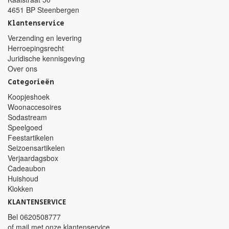
4651 BP Steenbergen
Klantenservice
Verzending en levering
Herroepingsrecht
Juridische kennisgeving
Over ons
Categorieën
Koopjeshoek
Woonaccesoires
Sodastream
Speelgoed
Feestartikelen
Seizoensartikelen
Verjaardagsbox
Cadeaubon
Huishoud
Klokken
KLANTENSERVICE
Bel
0620508777
of mail met
onze klantenservice