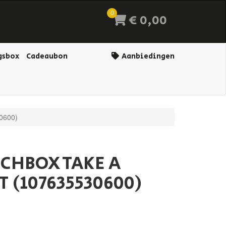
0
€ 0,00
gsbox
Cadeaubon
Aanbiedingen
0600)
CHBOX TAKE A
T (107635530600)