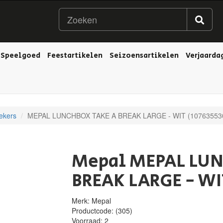
Speelgoed
Feestartikelen
Seizoensartikelen
Verjaarda
ekers
MEPAL LUNCHBOX TAKE A BREAK LARGE - WIT (10763553
Mepal MEPAL LUN
BREAK LARGE - WI
Merk: Mepal
Productcode:
(305)
Voorraad:
2