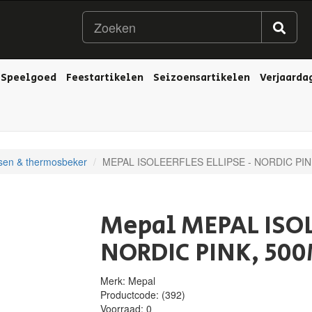
Speelgoed
Feestartikelen
Seizoensartikelen
Verjaarda
sen & thermosbeker
MEPAL ISOLEERFLES ELLIPSE - NORDIC PIN
Mepal MEPAL ISOL
NORDIC PINK, 50
Merk: Mepal
Productcode:
(392)
Voorraad:
0