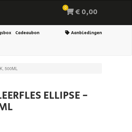
0
€ 0,00
gsbox
Cadeaubon
Aanbiedingen
K, 500ML
EERFLES ELLIPSE -
0ML