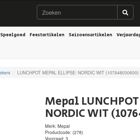
Speelgoed
Feestartikelen
Seizoensartikelen
Verjaarda
ekers
LUNCHPOT MEPAL ELLIPSE: NORDIC WIT (107648030600)
Mepal LUNCHPOT 
NORDIC WIT (107
Merk: Mepal
Productcode:
(278)
Voorraad:
3