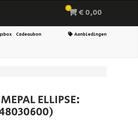
0
€ 0,00
gsbox
Cadeaubon
Aanbiedingen
MEPAL ELLIPSE:
648030600)