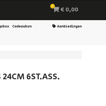
0
€ 0,00
gsbox
Cadeaubon
Aanbiedingen
S 24CM 6ST.ASS.
)