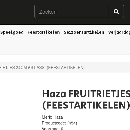
Speelgoed
Feestartikelen
Seizoensartikelen
Verjaarda
RIETJES 24CM 6ST.ASS. (FEESTARTIKELEN)
Haza FRUITRIETJE
(FEESTARTIKELEN
Merk: Haza
Productcode:
(454)
Voorraad:
0