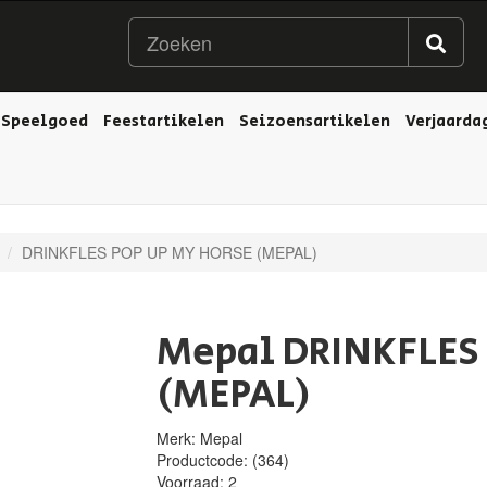
Speelgoed
Feestartikelen
Seizoensartikelen
Verjaarda
DRINKFLES POP UP MY HORSE (MEPAL)
Mepal DRINKFLES
(MEPAL)
Merk: Mepal
Productcode:
(364)
Voorraad:
2